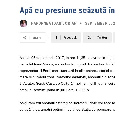
Apă cu presiune scăzută în
SEPTEMBER 5, 
HAPURNEA IOAN DORIAN
Facebook
Twitter
Share
Astăzi, 05 septembrie 2017, la ora 11,35 , o avarie la rețe
pe b-dul Aurel Vlaicu, a condus la imposibilitatea funcționăr
reprezentanții Enel, care lucrează la alimentarea stației cu 
mare și numărul consumatorilor deserviți, abonații din zon
6, Abator, Gară, Casa de Cultură, Inel I și Inel II, dar și ce
presiuni scăzute până în jurul orei 15,00. o
Asiguram toti abonatii afectați că lucratorii RAJA vor face to
cu apă la parametrii optimi imediat ce Stația de pompare va