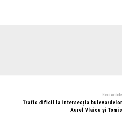
Next article
Trafic dificil la intersecția bulevardelor
Aurel Vlaicu și Tomis