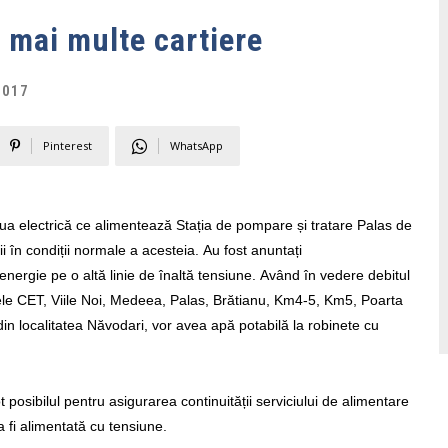
 mai multe cartiere
2017
Pinterest
WhatsApp
aua electrică ce alimentează Stația de pompare și tratare Palas de
ii în condiții normale a acesteia.
Au fost anuntați
energie pe o altă linie de înaltă tensiune.
Având în vedere debitul
ele CET, Viile Noi, Medeea, Palas, Brătianu, Km4-5, Km5, Poarta
i din localitatea Năvodari, vor avea apă potabilă la robinete cu
t posibilul pentru asigurarea continuității serviciului de alimentare
 fi alimentată cu tensiune.