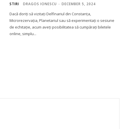
STIRI
DRAGOS IONESCU
-
DECEMBER 5, 2024
Dacă doriți să vizitați Delfinariul din Constanța,
Microrezervația, Planetariul sau să experimentați o sesiune
de echitație, acum aveți posibilitatea să cumpărați biletele
online, simplu...