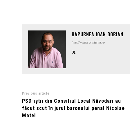
HAPURNEA IOAN DORIAN
http://www.constanta.ro
Previous article
PSD-iștii din Consiliul Local Năvodari au
făcut scut în jurul baronului penal Nicolae
Matei