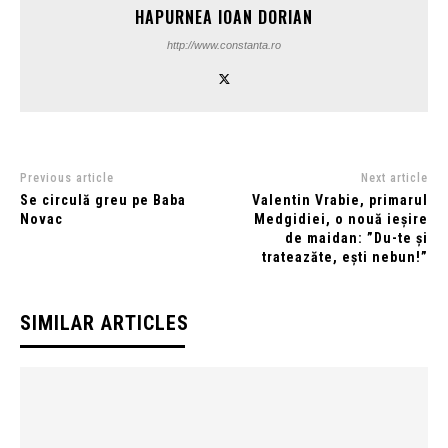
HAPURNEA IOAN DORIAN
http://www.constanta.ro
Previous article
Next article
Se circulă greu pe Baba
Valentin Vrabie, primarul
Novac
Medgidiei, o nouă ieșire
de maidan: ”Du-te și
trateazăte, ești nebun!”
SIMILAR ARTICLES