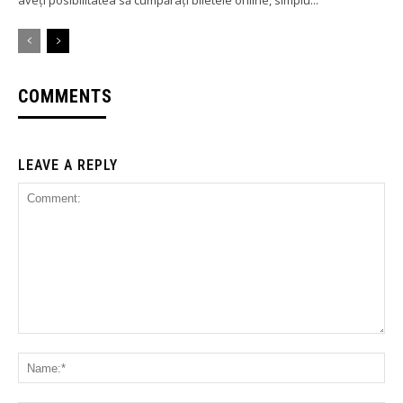
aveți posibilitatea să cumpărați biletele online, simplu...
COMMENTS
LEAVE A REPLY
Comment:
Na