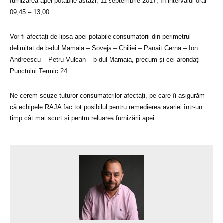
furnizarea apei potabile astăzi, 11 septembrie 2017, în intervalul orar
09,45 – 13,00.
Vor fi afectați de lipsa apei potabile consumatorii din perimetrul
delimitat de b-dul Mamaia – Soveja – Chiliei – Panait Cerna – Ion
Andreescu – Petru Vulcan – b-dul Mamaia, precum și cei arondați
Punctului Termic 24.
Ne cerem scuze tuturor consumatorilor afectați, pe care îi asigurăm
că echipele RAJA fac tot posibilul pentru remedierea avariei într-un
timp cât mai scurt și pentru reluarea furnizării apei.