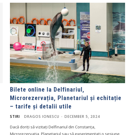
Bilete online la Delfinariul,
Microrezervația, Planetariul și echitație
– tarife și detalii utile
STIRI
DRAGOS IONESCU
-
DECEMBER 5, 2024
Dacă doriți să vizitați Delfinariul din Constanța,
Microrezervația, Planetariul sau să experimentați o sesiune