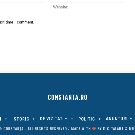
Email:*
Websi
next time I comment.
CONSTANTA.RO
DE VIZITAT
ANUNTURI
I
ISTORIC
POLITIC
© CONSTANȚA - ALL RIGHTS RESERVED / MADE WITH
BY
DIGITALART
&
MW