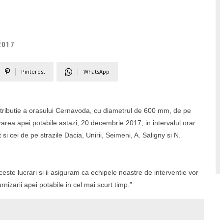
2017
Pinterest
WhatsApp
stributie a orasului Cernavoda, cu diametrul de 600 mm, de pe
area apei potabile astazi, 20 decembrie 2017, in intervalul orar
si cei de pe strazile Dacia, Unirii, Seimeni, A. Saligny si N.
ste lucrari si ii asiguram ca echipele noastre de interventie vor
urnizarii apei potabile in cel mai scurt timp.”