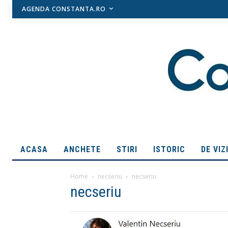
AGENDA CONSTANTA.RO
ACASA
ANCHETE
STIRI
ISTORIC
DE VIZ
Home
necseriu
necseriu
necseriu