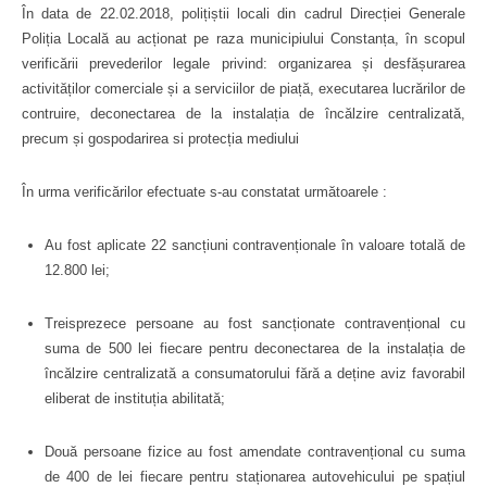
În data de 22.02.2018, polițiștii locali din cadrul Direcției Generale
Poliția Locală au acționat pe raza municipiului Constanța, în scopul
verificării prevederilor legale privind: organizarea și desfășurarea
activităților comerciale și a serviciilor de piață, executarea lucrărilor de
contruire, deconectarea de la instalația de încălzire centralizată,
precum și gospodarirea si protecția mediului
În urma verificărilor efectuate s-au constatat următoarele :
Au fost aplicate 22 sancțiuni contravenționale în valoare totală de
12.800 lei
;
Treisprezece persoane au fost sancționate contravențional cu
suma de 500 lei fiecare pentru deconectarea de la instalația de
încălzire centralizată a consumatorului fără a deține aviz favorabil
eliberat de instituția abilitată;
Două persoane fizice au fost amendate contravențional cu suma
de 400 de lei fiecare pentru staționarea autovehicului pe spațiul