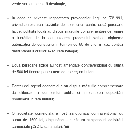
verde sau cu această destinație
;
În ceea ce privește respectarea prevederilor Legii nr. 50/1991,
privind autorizarea lucrărilor de construire, pentru două persoane
fizice, polițiștii locali au dispus măsurile complementare de: oprire
a lucrărilor de la comunicarea procesului verbal, obținerea
autorizației de construire în termen de 90 de zile, în caz contrar
desființarea lucrărilor executate nelegal;
Două persoane fizice au fost amendate contravențional cu suma
de 500 lei fiecare pentru acte de comerț ambulant;
Pentru doi agenți economici s-au dispus măsurile complementare
de eliberare a domeniului public și interzicerea depozitării
produselor în fața unității
;
O societate comercială a fost sancționată contravențional cu
suma de 1500 lei, dispunându-se măsura suspend
ării activității
comerciale până la data autorizării.