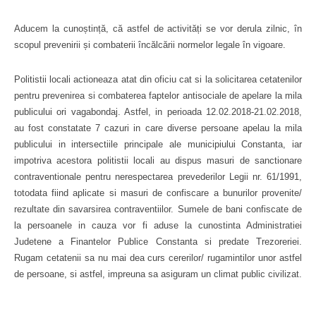
Aducem la cunoștință, că astfel de activități se vor derula zilnic, în
scopul prevenirii și combaterii încălcării normelor legale în vigoare.
Politistii locali actioneaza atat din oficiu cat si la solicitarea cetatenilor
pentru prevenirea si combaterea faptelor antisociale de apelare la mila
publicului ori vagabondaj. Astfel, in perioada 12.02.2018-21.02.2018,
au fost constatate 7 cazuri in care diverse persoane apelau la mila
publicului in intersectiile principale ale municipiului Constanta, iar
impotriva acestora politistii locali au dispus masuri de sanctionare
contraventionale pentru nerespectarea prevederilor Legii nr. 61/1991,
totodata fiind aplicate si masuri de confiscare a bunurilor provenite/
rezultate din savarsirea contraventiilor. Sumele de bani confiscate de
la persoanele in cauza vor fi aduse la cunostinta Administratiei
Judetene a Finantelor Publice Constanta si predate Trezoreriei.
Rugam cetatenii sa nu mai dea curs cererilor/ rugamintilor unor astfel
de persoane, si astfel, impreuna sa asiguram un climat public civilizat.