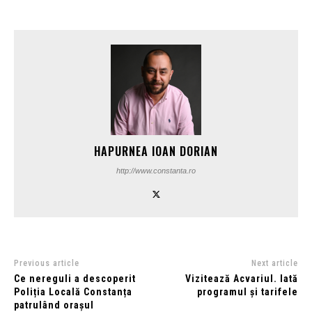
HAPURNEA IOAN DORIAN
http://www.constanta.ro
Previous article
Next article
Ce nereguli a descoperit
Vizitează Acvariul. Iată
Poliția Locală Constanța
programul și tarifele
patrulând orașul