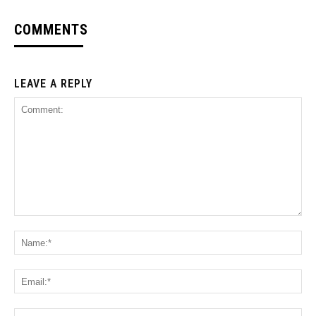
COMMENTS
LEAVE A REPLY
Comment:
Na
Ema
Web