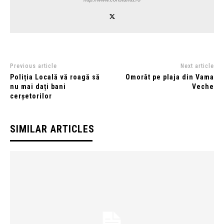
Previous article
Next article
Poliția Locală vă roagă să
Omorât pe plaja din Vama
nu mai dați bani
Veche
cerșetorilor
SIMILAR ARTICLES