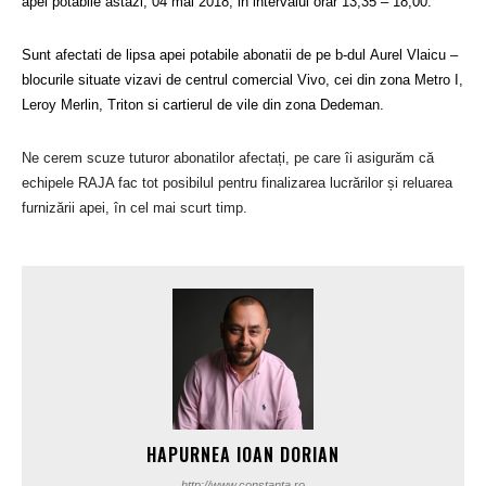
apei potabile astăzi, 04 mai 2018, in intervalul orar 13,35 – 18,00.
Sunt afectati de lipsa apei potabile abonatii de pe b-dul
Aurel
Vlaicu
–
blocurile situate vizavi de centrul comercial Vivo, cei din zona Metro I,
Leroy Merlin, Triton si cartierul de vile din zona Dedeman.
Ne cerem scuze tuturor abonatilor afectați, pe care îi asigurăm că
echipele RAJA fac tot posibilul pentru finalizarea lucrărilor și reluarea
furnizării apei, în cel mai scurt timp.
HAPURNEA IOAN DORIAN
http://www.constanta.ro