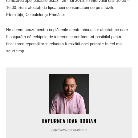
furnizarea apei potabile astăzi, 29 mai 2018, în intervalul orar 10,00 –
16,00. Sunt afectați de lipsa apei consumatorii de pe străzile:
Eternității, Cerealelor și Primăriei.
Ne cerem scuze pentru neplăcerile create abonaților afectați pe care
îi asigurăm că echipele de intervenție vor face tot posibilul pentru
finalizarea reparațiilor și reluarea furnizării apei potabile în cel mai
scurt timp.
HAPURNEA IOAN DORIAN
http://www.constanta.ro