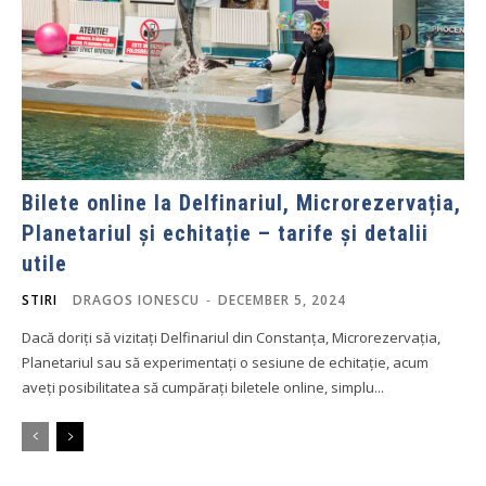
Bilete online la Delfinariul, Microrezervația,
Planetariul și echitație – tarife și detalii
utile
STIRI
DRAGOS IONESCU
-
DECEMBER 5, 2024
Dacă doriți să vizitați Delfinariul din Constanța, Microrezervația,
Planetariul sau să experimentați o sesiune de echitație, acum
aveți posibilitatea să cumpărați biletele online, simplu...