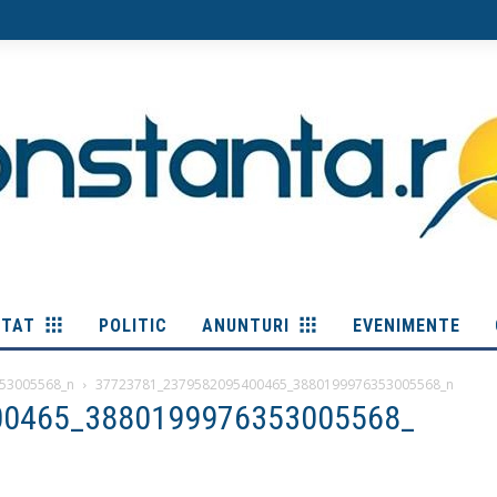
ITAT
POLITIC
ANUNTURI
EVENIMENTE
53005568_n
37723781_2379582095400465_3880199976353005568_n
00465_3880199976353005568_