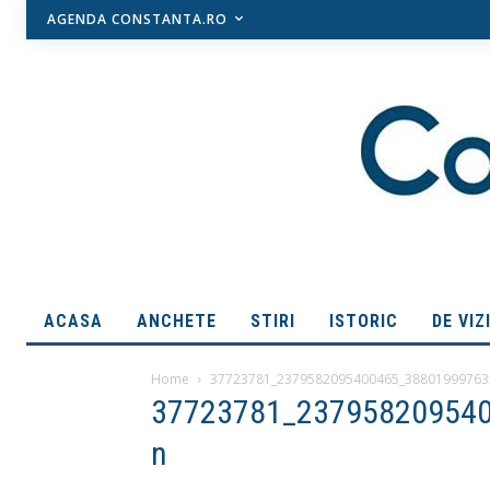
AGENDA CONSTANTA.RO
ACASA
ANCHETE
STIRI
ISTORIC
DE VIZ
Home
37723781_2379582095400465_38801999763
37723781_23795820954
n