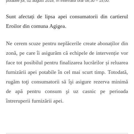
potabile joi, 02 august 2018, în intervalul orar 08,30 – 15,00.
Sunt afectați de lipsa apei consumatorii din cartierul
Eroilor din comuna Agigea.
Ne cerem scuze pentru neplăcerile create abonaților din
zonă, pe care îi asigurăm că echipele de intervenție vor
face tot posibilul pentru finalizarea lucrărilor și reluarea
furnizării apei potabile în cel mai scurt timp. Totodată,
rugăm toţi consumatorii să îşi asigure rezerva minimă
de apă pentru consum şi uz casnic pe perioada
întreruperii furnizării apei.