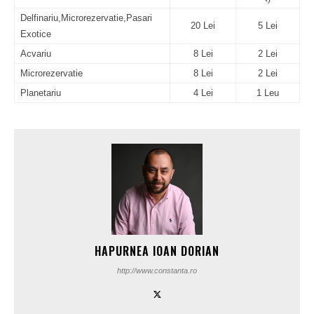
Delfinariu,Microrezervatie,Pasari
20 Lei
5 Lei
Exotice
Acvariu
8 Lei
2 Lei
Microrezervatie
8 Lei
2 Lei
Planetariu
4 Lei
1 Leu
HAPURNEA IOAN DORIAN
http://www.constanta.ro