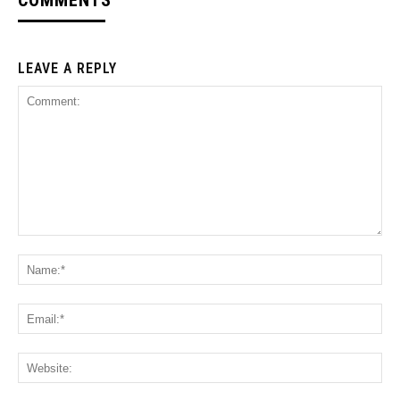
COMMENTS
LEAVE A REPLY
Comment:
Na
Ema
Web