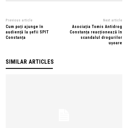
Previous article
Next article
Cum poți ajunge în
Asociația Tomis Antidrog
audiență la șefii SPIT
Constanța reacționează în
Constanța
scandalul drogurilor
ușoare
SIMILAR ARTICLES