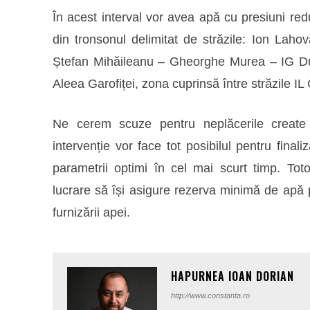
În acest interval vor avea apă cu presiuni red
din tronsonul delimitat de străzile: Ion Laho
Ștefan Mihăileanu – Gheorghe Murea – IG Duc
Aleea Garofiței, zona cuprinsă între străzile IL
Ne cerem scuze pentru neplăcerile create
intervenție vor face tot posibilul pentru finaliz
parametrii optimi în cel mai scurt timp. Tot
lucrare s
ă
își asigure rezerva minim
ă
de apă p
furnizării apei.
HAPURNEA IOAN DORIAN
http://www.constanta.ro