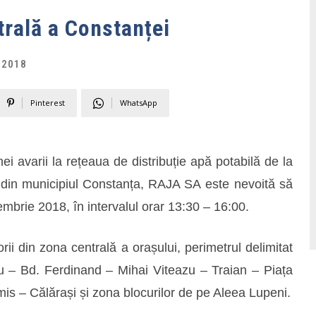
trală a Constanței
 2018
Pinterest
WhatsApp
i avarii la rețeaua de distribuție apă potabilă de la
r, din municipiul Constanța, RAJA SA este nevoită să
embrie 2018, în intervalul orar 13:30 – 16:00.
rii din zona centrală a orașului, perimetrul delimitat
u – Bd. Ferdinand – Mihai Viteazu – Traian – Piața
s – Călărași și zona blocurilor de pe Aleea Lupeni.