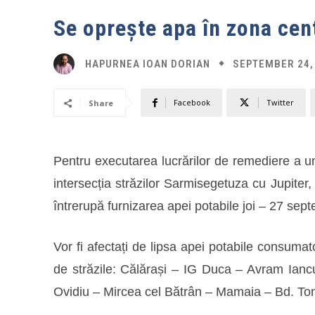
Se oprește apa în zona cen
SEPTEMBER 24,
HAPURNEA IOAN DORIAN
Facebook
Twitter
Share
Pentru executarea lucrărilor de remediere a une
intersecția străzilor Sarmisegetuza cu Jupite
întrerupă furnizarea apei potabile joi – 27 sept
Vor fi afectați de lipsa apei potabile consumato
de străzile: Călărași – IG Duca – Avram Ianc
Ovidiu – Mircea cel Bătrân – Mamaia – Bd. Tomi