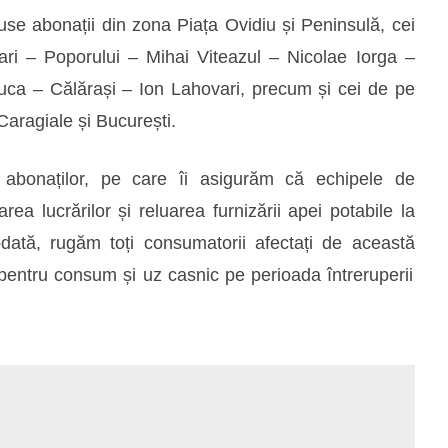
use abonații din zona Piața Ovidiu și Peninsulă, cei
vari – Poporului – Mihai Viteazul – Nicolae Iorga –
a – Călărași – Ion Lahovari, precum și cei de pe
 Caragiale și București.
 abonaților, pe care
î
i asigurăm că echipele de
area lucrărilor și reluarea furnizării apei potabile la
odat
ă
, rugăm toți consumatorii afectați de aceast
ă
entru consum și uz casnic pe perioada întreruperii