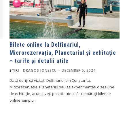
Bilete online la Delfinariul,
Microrezervația, Planetariul și echitație
– tarife și detalii utile
STIRI
DRAGOS IONESCU
-
DECEMBER 5, 2024
Dacă doriți să vizitați Delfinariul din Constanța,
Microrezervația, Planetariul sau să experimentați o sesiune
de echitație, acum aveți posibilitatea să cumpărați biletele
online, simplu...