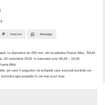
ă
18
Pinterest
WhatsApp
apă, cu diametrul de 250 mm, din localitatea
Poarta
Alba
, RAJA
zi, 02 octombrie 2018, în intervalul orar 08,00 – 16,00.
Poarta Albă.
bile, pe care îi asigurăm că echipele care execută lucrările vor
a furnizării apei potabile în cel mai scurt timp.