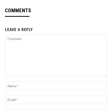
COMMENTS
LEAVE A REPLY
Comment:
Na
Ema
Web