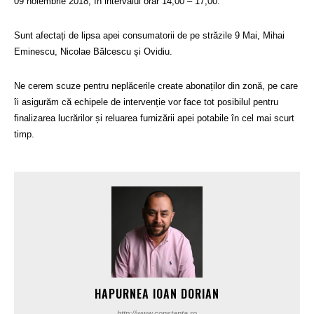
09 noiembrie 2018, în intervalul orar 14,00 – 17,00.
Sunt afectați de lipsa apei consumatorii de pe străzile 9 Mai, Mihai
Eminescu, Nicolae Bălcescu și Ovidiu.
Ne cerem scuze pentru neplăcerile create abonaților din zonă, pe care
îi asigurăm că echipele de intervenție vor face tot posibilul pentru
finalizarea lucrărilor și reluarea furnizării apei potabile în cel mai scurt
timp.
HAPURNEA IOAN DORIAN
http://www.constanta.ro