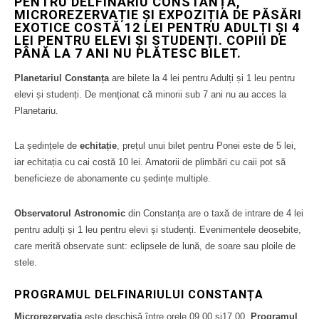
PENTRU
DELFINARIU CONSTANȚA,
MICROREZERVAȚIE ȘI EXPOZIȚIA DE PĂSĂRI
EXOTICE
COSTĂ 12 LEI PENTRU ADULȚI ȘI 4
LEI PENTRU ELEVI ȘI STUDENȚI. COPIII DE
PÂNĂ LA 7 ANI NU PLĂTESC BILET.
Planetariul Constanța
are bilete la 4 lei pentru Adulți și 1 leu pentru
elevi și studenți. De menționat că minorii sub 7 ani nu au acces la
Planetariu.
La ședințele de
echitație
, prețul unui bilet pentru Ponei este de 5 lei,
iar echitația cu cai costă 10 lei. Amatorii de plimbări cu caii pot să
beneficieze de abonamente cu ședințe multiple.
Observatorul Astronomic
din Constanța are o taxă de intrare de 4 lei
pentru adulți și 1 leu pentru elevi și studenți. Evenimentele deosebite,
care merită observate sunt: eclipsele de lună, de soare sau ploile de
stele.
PROGRAMUL DELFINARIULUI CONSTANȚA
Microrezervația
este deschisă între orele 09.00 și17.00.
Programul