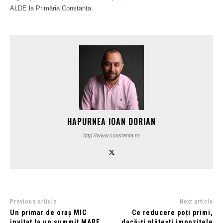
ALDE la Primăria Constanța.
HAPURNEA IOAN DORIAN
http://www.constanta.ro
Previous article
Next article
Un primar de oraș MIC
Ce reducere poți primi,
invitat la un summit MARE,
dacă-ți plătești impozitele