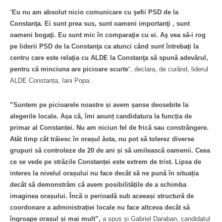
“
Eu nu am absolut nicio comunicare cu şefii PSD de la
Constanţa. Ei sunt prea sus, sunt oameni importanţi , sunt
oameni bogaţi. Eu sunt mic în comparaţie cu ei. Aş vea să-i rog
pe liderii PSD de la Constanţa ca atunci când sunt întrebaţi la
centru care este relaţia cu ALDE la Constanţa să spună adevărul,
pentru că minciuna are picioare scurte
“, declara, de curând, liderul
ALDE Constanța, Iani Popa.
”Suntem pe picioarele noastre și avem șanse deosebite la
alegerile locale. Așa că, îmi anunț candidatura la funcția de
primar al Constanței. Nu am niciun fel de frică sau constrângere.
Atât timp cât trăiesc în orașul ăsta, nu pot să tolerez diverse
grupuri să controleze de 20 de ani și să umilească oamenii. Ceea
ce se vede pe străzile Constanței este extrem de trist. Lipsa de
interes la nivelul orașului nu face decât să ne pună în situația
decât să demonstrăm că avem posibilitățile de a schimba
imaginea orașului. Încă o perioadă sub aceeași structură de
coordonare a administrației locale nu face altceva decât să
îngroape orașul și mai mult”,
a spus și Gabriel Daraban, candidatul