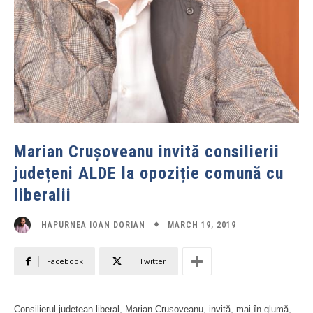
Marian Crușoveanu invită consilierii
județeni ALDE la opoziție comună cu
liberalii
MARCH 19, 2019
HAPURNEA IOAN DORIAN
Facebook
Twitter
Consilierul județean liberal, Marian Crușoveanu, invită, mai în glumă,