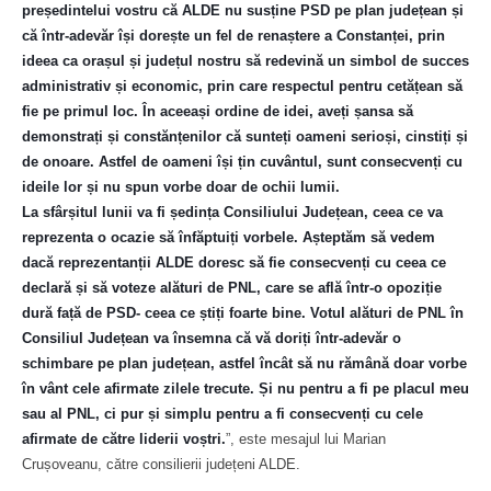
președintelui vostru că ALDE nu susține PSD pe plan județean și
că într-adevăr își dorește un fel de renaștere a Constanței, prin
ideea ca orașul și județul nostru să redevină un simbol de succes
administrativ și economic, prin care respectul pentru cetățean să
fie pe primul loc. În aceeași ordine de idei, aveți șansa să
demonstrați și constănțenilor că sunteți oameni serioși, cinstiți și
de onoare. Astfel de oameni își țin cuvântul, sunt consecvenți cu
ideile lor și nu spun vorbe doar de ochii lumii.
La sfârșitul lunii va fi ședința Consiliului Județean, ceea ce va
reprezenta o ocazie să înfăptuiți vorbele. Așteptăm să vedem
dacă reprezentanții ALDE doresc să fie consecvenți cu ceea ce
declară și să voteze alături de PNL, care se află într-o opoziție
dură față de PSD- ceea ce știți foarte bine. Votul alături de PNL în
Consiliul Județean va însemna că vă doriți într-adevăr o
schimbare pe plan județean, astfel încât să nu rămână doar vorbe
în vânt cele afirmate zilele trecute. Și nu pentru a fi pe placul meu
sau al PNL, ci pur și simplu pentru a fi consecvenți cu cele
afirmate de către liderii voștri.
”, este mesajul lui Marian
Crușoveanu, către consilierii județeni ALDE.