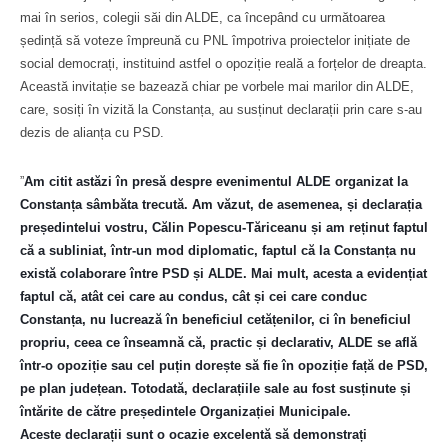
mai în serios, colegii săi din ALDE, ca începând cu următoarea
ședință să voteze împreună cu PNL împotriva proiectelor inițiate de
social democrați, instituind astfel o opoziție reală a forțelor de dreapta.
Această invitație se bazează chiar pe vorbele mai marilor din ALDE,
care, sosiți în vizită la Constanța, au susținut declarații prin care s-au
dezis de alianța cu PSD.
”
Am citit astăzi în presă despre evenimentul ALDE organizat la
Constanța sâmbăta trecută. Am văzut, de asemenea, și declarația
președintelui vostru, Călin Popescu-Tăriceanu și am reținut faptul
că a subliniat, într-un mod diplomatic, faptul că la Constanța nu
există colaborare între PSD și ALDE. Mai mult, acesta a evidențiat
faptul că, atât cei care au condus, cât și cei care conduc
Constanța, nu lucrează în beneficiul cetățenilor, ci în beneficiul
propriu,
ceea ce înseamnă că, practic și declarativ, ALDE se află
într-o opoziție sau cel puțin dorește să fie în opoziție față de PSD,
pe plan județean. Totodată, declarațiile sale au fost susținute și
întărite de către președintele Organizației Municipale.
Aceste declarații sunt o ocazie excelentă să demonstrați