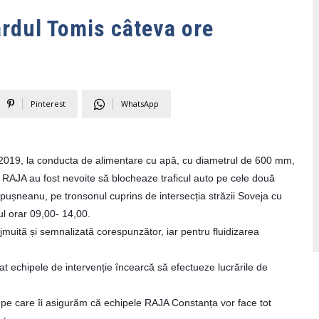
ardul Tomis câteva ore
Pinterest
WhatsApp
e 2019, la conducta de alimentare cu apă, cu diametrul de 600 mm,
 RAJA au fost nevoite să blocheaze traficul auto pe cele două
pușneanu, pe tronsonul cuprins de intersecția străzii Soveja cu
ul orar 09,00- 14,00.
muită și semnalizată corespunzător, iar pentru fluidizarea
at echipele de intervenție încearcă să efectueze lucrările de
ă pe care îi asigurăm că echipele RAJA Constanța vor face tot