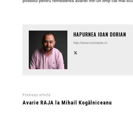
posibilul pentru remedierea avariei într-un timp cât mai scu
HAPURNEA IOAN DORIAN
http://www.constanta.ro
Previous article
Avarie RAJA la Mihail Kogălniceanu