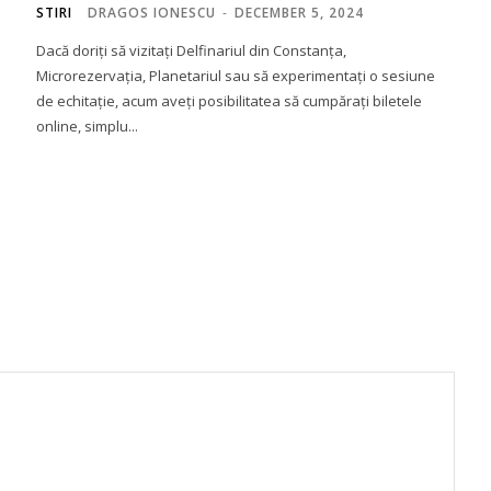
STIRI
DRAGOS IONESCU
-
DECEMBER 5, 2024
Dacă doriți să vizitați Delfinariul din Constanța,
Microrezervația, Planetariul sau să experimentați o sesiune
de echitație, acum aveți posibilitatea să cumpărați biletele
online, simplu...