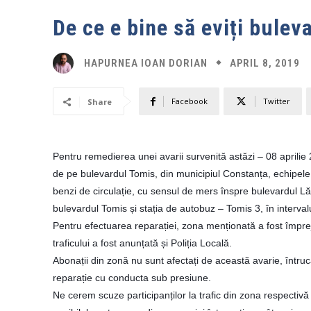
De ce e bine să eviți bulev
APRIL 8, 2019
HAPURNEA IOAN DORIAN
Facebook
Twitter
Share
Pentru remedierea unei avarii survenită astăzi – 08 aprili
de pe bulevardul Tomis, din municipiul Constanța, echipele
benzi de circulație, cu sensul de mers înspre bulevardul Lă
bulevardul Tomis și stația de autobuz – Tomis 3, în interval
Pentru efectuarea reparației, zona menționată a fost împrej
traficului a fost anunțată și Poliția Locală.
Abonații din zonă nu sunt afectați de această avarie, întruc
reparație cu conducta sub presiune.
Ne cerem scuze participanților la trafic din zona respectiv