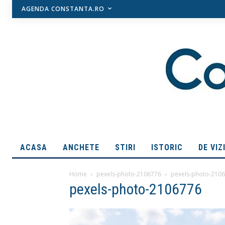
AGENDA CONSTANTA.RO
ACASA
ANCHETE
STIRI
ISTORIC
DE VIZ
Home
pexels-photo-2106776
pexels-photo-210
pexels-photo-2106776