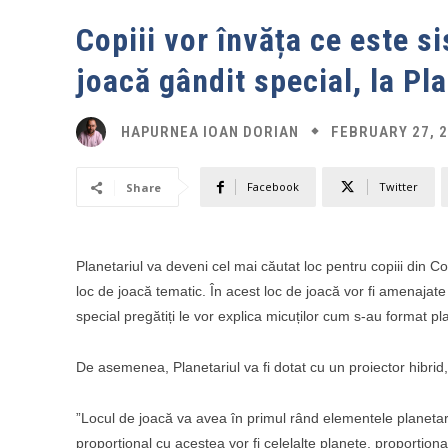
Copiii vor învăța ce este s
joacă gândit special, la Pl
FEBRUARY 27, 
HAPURNEA IOAN DORIAN
Facebook
Twitter
Share
Planetariul va deveni cel mai căutat loc pentru copiii din Con
loc de joacă tematic. În acest loc de joacă vor fi amenajate 
special pregătiți le vor explica micuților cum s-au format pl
De asemenea, Planetariul va fi dotat cu un proiector hibrid,
”Locul de joacă va avea în primul rând elementele planetare 
proporțional cu acestea vor fi celelalte planete, proporți