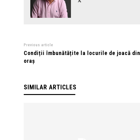
Previous article
Condiții îmbunătățite la locurile de joacă di
oraș
SIMILAR ARTICLES