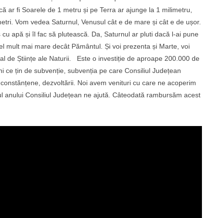
acă ar fi Soarele de 1 metru și pe Terra ar ajunge la 1 milimetru,
etri. Vom vedea Saturnul, Venusul cât e de mare și cât e de ușor.
u apă și îl fac să plutească. Da, Saturnul ar pluti dacă l-ai pune
el mult mai mare decât Pământul. Și voi prezenta și Marte, voi
l de Științe ale Naturii. Este o investiție de aproape 200.000 de
ni ce țin de subvenție, subvenția pe care Consiliul Județean
rii constănțene, dezvoltării. Noi avem venituri cu care ne acoperim
putul anului Consiliul Județean ne ajută. Câteodată rambursăm acest
.