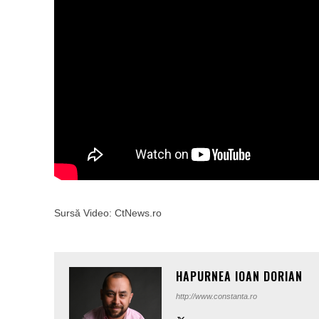
Sursă Video: CtNews.ro
HAPURNEA IOAN DORIAN
http://www.constanta.ro