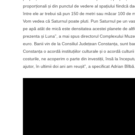
proporționali și din punctul de vedere al spațiului fiindcă d
între ele ar trebui să pun 150 de metri sau măcar 100 de m
Vom vedea că Saturnul poate pluti. Pun Saturnul pe un vas c
pe apă atât de mică este densitatea acestei planete de altf
prezenta și Luna”, a mai spus directorul Complexului Muzea
euro. Banii vin de la Consiliul Județean Constanța, sunt ba
Constanța o acordă instituțiilor culturale și o acordă cultu
costurile, ne acoperim o parte din investiții, însă la înce
ajutor, în ultimii doi ani am reușit”, a specificat Adrian Bîlbă