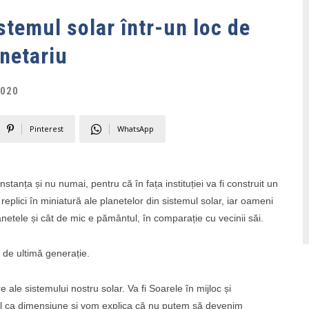
istemul solar într-un loc de
anetariu
2020
Pinterest
WhatsApp
stanța și nu numai, pentru că în fața instituției va fi construit un
replici în miniatură ale planetelor din sistemul solar, iar oameni
anetele și cât de mic e pământul, în comparație cu vecinii săi.
 de ultimă generație.
ale sistemului nostru solar. Va fi Soarele în mijloc și
onal ca dimensiune și vom explica că nu putem să devenim