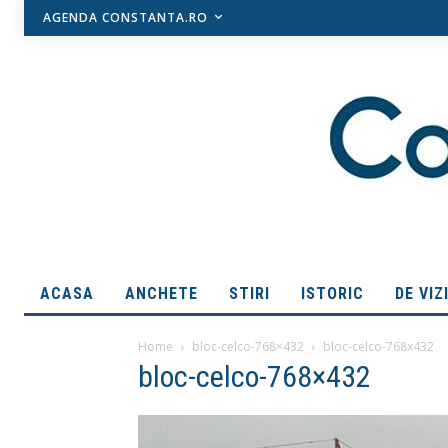
AGENDA CONSTANTA.RO
ACASA
ANCHETE
STIRI
ISTORIC
DE VIZ
Home
bloc-celco-768×432
bloc-celco-768x432
bloc-celco-768×432