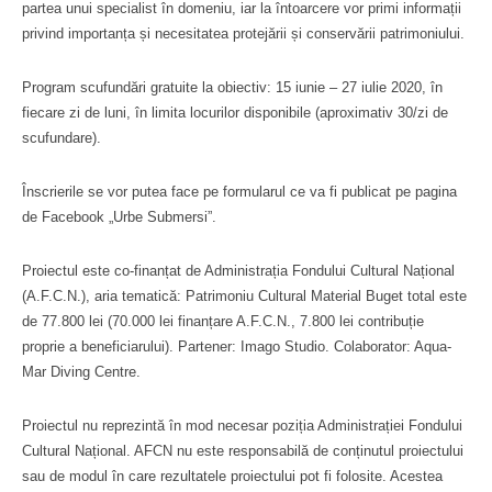
partea unui specialist în domeniu, iar la întoarcere vor primi informații
privind importanța și necesitatea protejării și conservării patrimoniului.
Program scufundări gratuite la obiectiv: 15 iunie – 27 iulie 2020, în
fiecare zi de luni, în limita locurilor disponibile (aproximativ 30/zi de
scufundare).
Înscrierile se vor putea face pe formularul ce va fi publicat pe pagina
de Facebook „Urbe Submersi”.
Proiectul este co-finanțat de Administrația Fondului Cultural Național
(A.F.C.N.), aria tematică: Patrimoniu Cultural Material Buget total este
de 77.800 lei (70.000 lei finanțare A.F.C.N., 7.800 lei contribuție
proprie a beneficiarului). Partener: Imago Studio. Colaborator: Aqua-
Mar Diving Centre.
Proiectul nu reprezintă în mod necesar poziția Administrației Fondului
Cultural Național. AFCN nu este responsabilă de conținutul proiectului
sau de modul în care rezultatele proiectului pot fi folosite. Acestea