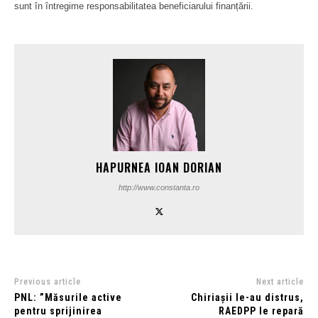
sunt în întregime responsabilitatea beneficiarului finanțării.
HAPURNEA IOAN DORIAN
http://www.constanta.ro
Previous article
Next article
PNL: ”Măsurile active
Chiriașii le-au distrus,
pentru sprijinirea
RAEDPP le repară