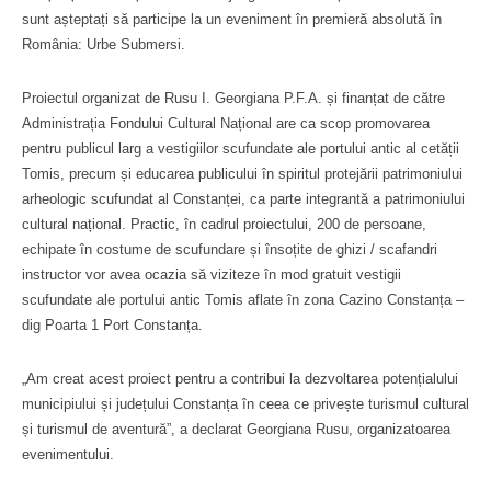
sunt așteptați să participe la un eveniment în premieră absolută în
România: Urbe Submersi.
Proiectul organizat de Rusu I. Georgiana P.F.A. și finanțat de către
Administrația Fondului Cultural Național are ca scop promovarea
pentru publicul larg a vestigiilor scufundate ale portului antic al cetății
Tomis, precum și educarea publicului în spiritul protejării patrimoniului
arheologic scufundat al Constanței, ca parte integrantă a patrimoniului
cultural național. Practic, în cadrul proiectului, 200 de persoane,
echipate în costume de scufundare și însoțite de ghizi / scafandri
instructor vor avea ocazia să viziteze în mod gratuit vestigii
scufundate ale portului antic Tomis aflate în zona Cazino Constanța –
dig Poarta 1 Port Constanța.
„Am creat acest proiect pentru a contribui la dezvoltarea potențialului
municipiului și județului Constanța în ceea ce privește turismul cultural
și turismul de aventură”, a declarat Georgiana Rusu, organizatoarea
evenimentului.