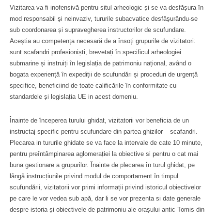
Vizitarea va fi inofensivă pentru situl arheologic și se va desfășura în
mod responsabil și neinvaziv, tururile subacvatice desfășurându-se
sub coordonarea și supravegherea instructorilor de scufundare.
Aceștia au competența necesară de a însoți grupurile de vizitatori:
sunt scafandri profesioniști, brevetați în specificul arheologiei
submarine și instruiți în legislația de patrimoniu național, având o
bogata experiență în expediții de scufundări și proceduri de urgență
specifice, beneficiind de toate calificările în conformitate cu
standardele și legislația UE in acest domeniu.
Înainte de începerea turului ghidat, vizitatorii vor beneficia de un
instructaj specific pentru scufundare din partea ghizilor – scafandri.
Plecarea in tururile ghidate se va face la intervale de cate 10 minute,
pentru preîntâmpinarea aglomerației la obiective si pentru o cat mai
buna gestionare a grupurilor. Înainte de plecarea în turul ghidat, pe
lângă instrucțiunile privind modul de comportament în timpul
scufundării, vizitatorii vor primi informații privind istoricul obiectivelor
pe care le vor vedea sub apă, dar li se vor prezenta si date generale
despre istoria și obiectivele de patrimoniu ale orașului antic Tomis din