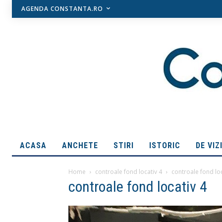
AGENDA CONSTANTA.RO
ACASA
ANCHETE
STIRI
ISTORIC
DE VIZ
Home
controale fond locativ 4
controale fond loc
controale fond locativ 4