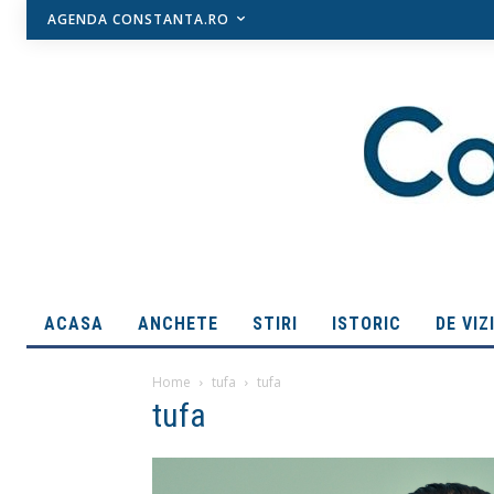
AGENDA CONSTANTA.RO
ACASA
ANCHETE
STIRI
ISTORIC
DE VIZ
Home
tufa
tufa
tufa