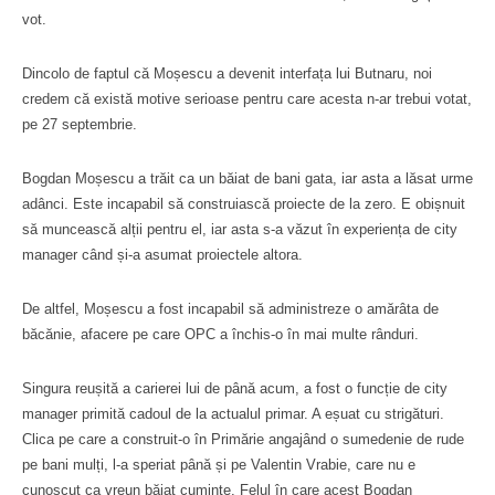
vot.
Dincolo de faptul că Moșescu a devenit interfața lui Butnaru, noi
credem că există motive serioase pentru care acesta n-ar trebui votat,
pe 27 septembrie.
Bogdan Moșescu a trăit ca un băiat de bani gata, iar asta a lăsat urme
adânci. Este incapabil să construiască proiecte de la zero. E obișnuit
să muncească alții pentru el, iar asta s-a văzut în experiența de city
manager când și-a asumat proiectele altora.
De altfel, Moșescu a fost incapabil să administreze o amărâta de
băcănie, afacere pe care OPC a închis-o în mai multe rânduri.
Singura reușită a carierei lui de până acum, a fost o funcție de city
manager primită cadoul de la actualul primar. A eșuat cu strigături.
Clica pe care a construit-o în Primărie angajând o sumedenie de rude
pe bani mulți, l-a speriat până și pe Valentin Vrabie, care nu e
cunoscut ca vreun băiat cuminte. Felul în care acest Bogdan