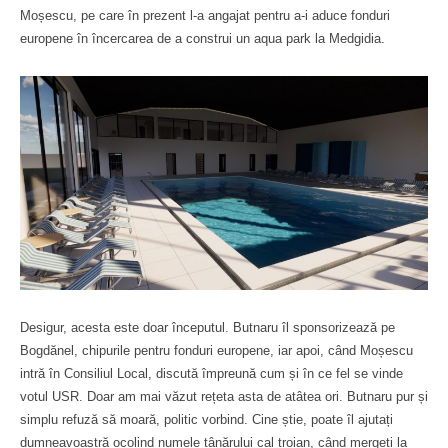
Moșescu, pe care în prezent l-a angajat pentru a-i aduce fonduri
europene în încercarea de a construi un aqua park la Medgidia.
Desigur, acesta este doar începutul. Butnaru îl sponsorizează pe
Bogdănel, chipurile pentru fonduri europene, iar apoi, când Moșescu
intră în Consiliul Local, discută împreună cum și în ce fel se vinde
votul USR. Doar am mai văzut rețeta asta de atâtea ori. Butnaru pur și
simplu refuză să moară, politic vorbind. Cine știe, poate îl ajutați
dumneavoastră ocolind numele tânărului cal troian, când mergeți la