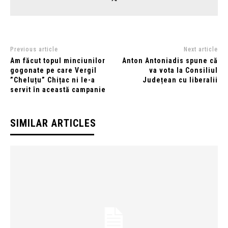
Previous article
Next article
Am făcut topul minciunilor
Anton Antoniadis spune că
gogonate pe care Vergil
va vota la Consiliul
”Cheluțu” Chițac ni le-a
Județean cu liberalii
servit în această campanie
SIMILAR ARTICLES