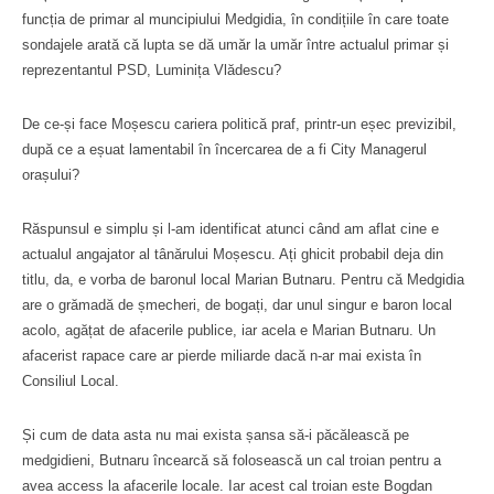
funcția de primar al muncipiului Medgidia, în condițiile în care toate
sondajele arată că lupta se dă umăr la umăr între actualul primar și
reprezentantul PSD, Luminița Vlădescu?
De ce-și face Moșescu cariera politică praf, printr-un eșec previzibil,
după ce a eșuat lamentabil în încercarea de a fi City Managerul
orașului?
Răspunsul e simplu și l-am identificat atunci când am aflat cine e
actualul angajator al tânărului Moșescu. Ați ghicit probabil deja din
titlu, da, e vorba de baronul local Marian Butnaru. Pentru că Medgidia
are o grămadă de șmecheri, de bogați, dar unul singur e baron local
acolo, agățat de afacerile publice, iar acela e Marian Butnaru. Un
afacerist rapace care ar pierde miliarde dacă n-ar mai exista în
Consiliul Local.
Și cum de data asta nu mai exista șansa să-i păcălească pe
medgidieni, Butnaru încearcă să folosească un cal troian pentru a
avea access la afacerile locale. Iar acest cal troian este Bogdan