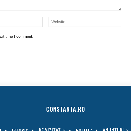
Email:*
Websi
next time I comment.
CONSTANTA.RO
DE VIZITAT
ANUNTURI
I
ISTORIC
POLITIC