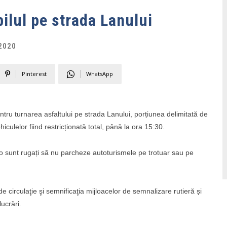
ilul pe strada Lanului
2020
Pinterest
WhatsApp
ntru turnarea asfaltului pe strada Lanului, porțiunea delimitată de
culelor fiind restricționată total, până la ora 15:30.
uto sunt rugați să nu parcheze autoturismele pe trotuar sau pe
de circulaţie şi semnificaţia mijloacelor de semnalizare rutieră și
ucrări.