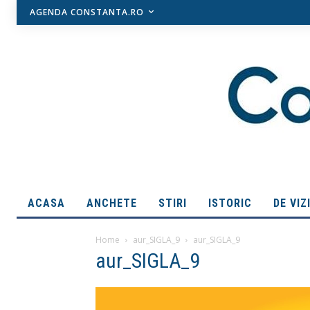
AGENDA CONSTANTA.RO
ACASA
ANCHETE
STIRI
ISTORIC
DE VIZ
Home
aur_SIGLA_9
aur_SIGLA_9
aur_SIGLA_9