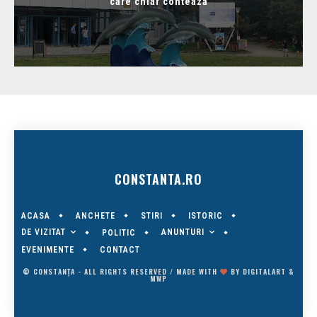
care chiar contează
CONSTANTA.RO
ACASA
ANCHETE
STIRI
ISTORIC
DE VIZITAT
ANUNTURI
POLITIC
EVENIMENTE
CONTACT
© CONSTANȚA - ALL RIGHTS RESERVED / MADE WITH
BY
DIGITALART
&
MWP