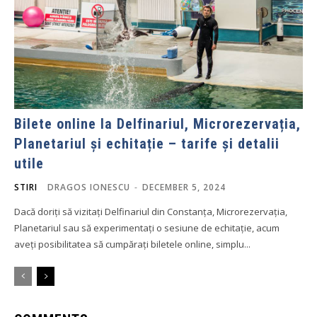
Bilete online la Delfinariul, Microrezervația,
Planetariul și echitație – tarife și detalii
utile
STIRI
DRAGOS IONESCU
-
DECEMBER 5, 2024
Dacă doriți să vizitați Delfinariul din Constanța, Microrezervația,
Planetariul sau să experimentați o sesiune de echitație, acum
aveți posibilitatea să cumpărați biletele online, simplu...