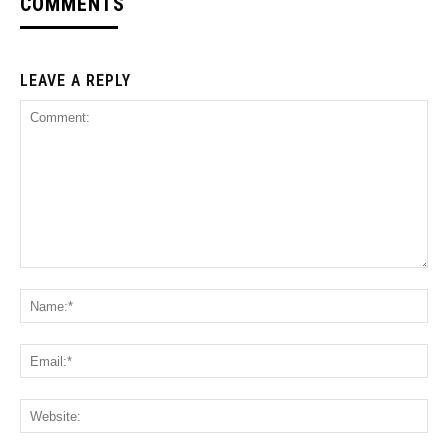
COMMENTS
LEAVE A REPLY
Comment:
Na
Ema
Web