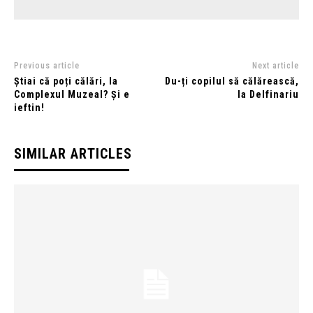
Previous article
Next article
Știai că poți călări, la
Du-ți copilul să călărească,
Complexul Muzeal? Și e
la Delfinariu
ieftin!
SIMILAR ARTICLES