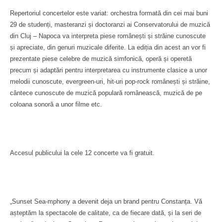
Repertoriul concertelor este variat: orchestra formată din cei mai buni
29 de studenți, masteranzi și doctoranzi ai Conservatorului de muzică
din Cluj – Napoca va interpreta piese românești și străine cunoscute
și apreciate, din genuri muzicale diferite. La ediția din acest an vor fi
prezentate piese celebre de muzică simfonică, operă și operetă
precum și adaptări pentru interpretarea cu instrumente clasice a unor
melodii cunoscute, evergreen-uri, hit-uri pop-rock românești și străine,
cântece cunoscute de muzică populară românească, muzică de pe
coloana sonoră a unor filme etc.
Accesul publicului la cele 12 concerte va fi gratuit.
„Sunset Sea-mphony a devenit deja un brand pentru Constanța. Vă
așteptăm la spectacole de calitate, ca de fiecare dată, și la seri de