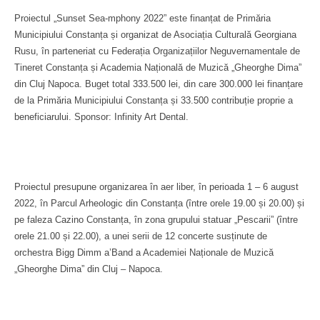
Proiectul „Sunset Sea-mphony 2022” este finanțat de Primăria
Municipiului Constanța și organizat de Asociația Culturală Georgiana
Rusu, în parteneriat cu Federația Organizațiilor Neguvernamentale de
Tineret Constanța și Academia Națională de Muzică „Gheorghe Dima”
din Cluj Napoca. Buget total 333.500 lei, din care 300.000 lei finanțare
de la Primăria Municipiului Constanța și 33.500 contribuție proprie a
beneficiarului. Sponsor: Infinity Art Dental.
Proiectul presupune organizarea în aer liber, în perioada 1 – 6 august
2022, în Parcul Arheologic din Constanța (între orele 19.00 și 20.00) și
pe faleza Cazino Constanța, în zona grupului statuar „Pescarii” (între
orele 21.00 și 22.00), a unei serii de 12 concerte susținute de
orchestra Bigg Dimm a’Band a Academiei Naționale de Muzică
„Gheorghe Dima” din Cluj – Napoca.