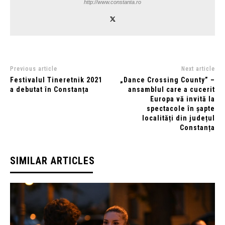
http://www.constanta.ro
Previous article
Next article
Festivalul Tineretnik 2021
„Dance Crossing County” –
a debutat în Constanța
ansamblul care a cucerit
Europa vă invită la
spectacole în șapte
localități din județul
Constanța
SIMILAR ARTICLES