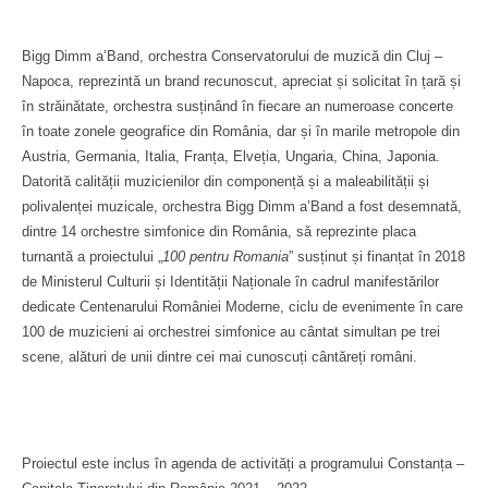
Bigg Dimm a’Band, orchestra Conservatorului de muzică din Cluj –
Napoca, reprezintă un brand recunoscut, apreciat și solicitat în țară și
în străinătate, orchestra susținând în fiecare an numeroase concerte
în toate zonele geografice din România, dar și în marile metropole din
Austria, Germania, Italia, Franța, Elveția, Ungaria, China, Japonia.
Datorită calității muzicienilor din componență și a maleabilității și
polivalenței muzicale, orchestra Bigg Dimm a’Band a fost desemnată,
dintre 14 orchestre simfonice din România, să reprezinte placa
turnantă a proiectului „
100 pentru Romania
” susținut și finanțat în 2018
de Ministerul Culturii și Identității Naționale în cadrul manifestărilor
dedicate Centenarului României Moderne, ciclu de evenimente în care
100 de muzicieni ai orchestrei simfonice au cântat simultan pe trei
scene, alături de unii dintre cei mai cunoscuți cântăreți români.
Proiectul este inclus în agenda de activități a programului Constanța –