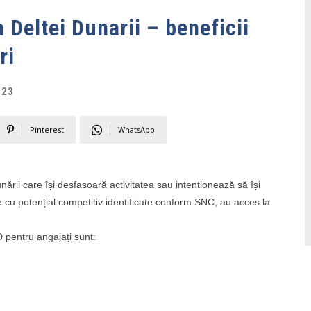
a Deltei Dunarii – beneficii
ri
023
Pinterest
WhatsApp
nării care își desfasoară activitatea sau intentionează să își
 cu potențial competitiv identificate conform SNC, au acces la
3D pentru angajați sunt:
)