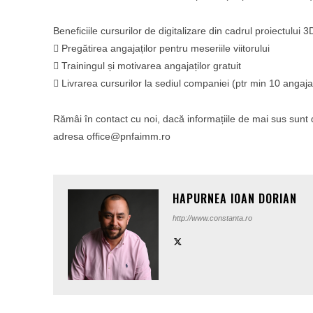
Beneficiile cursurilor de digitalizare din cadrul proiectului 
 Pregătirea angajaților pentru meseriile viitorului
 Trainingul și motivarea angajaților gratuit
 Livrarea cursurilor la sediul companiei (ptr min 10 angajaț
Rămâi în contact cu noi, dacă informațiile de mai sus sunt 
adresa office@pnfaimm.ro
HAPURNEA IOAN DORIAN
http://www.constanta.ro