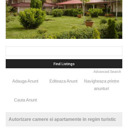
Search
for:
Advanced Search
Adauga Anunt
Editeaza Anunt
Navigheaza printre
anunturi
Cauta Anunt
Autorizare camere si apartamente in regim turistic