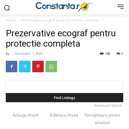
Home
Prezervative ecograf pentru protectie completa
Prezervative ecograf pentru
protectie completa
By
-
December 1, 2025
140
0
Search
for:
Advanced Search
Adauga Anunt
Editeaza Anunt
Navigheaza printre
anunturi