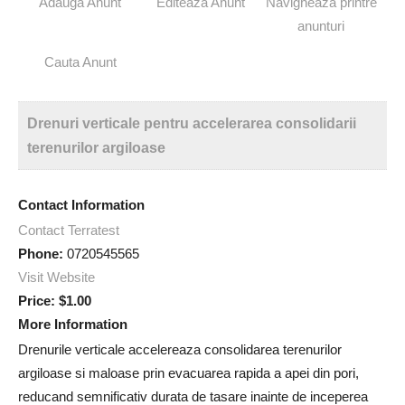
Adauga Anunt
Editeaza Anunt
Navigheaza printre
anunturi
Cauta Anunt
Drenuri verticale pentru accelerarea consolidarii
terenurilor argiloase
Contact Information
Contact Terratest
Phone:
0720545565
Visit Website
Price:
$1.00
More Information
Drenurile verticale accelereaza consolidarea terenurilor
argiloase si maloase prin evacuarea rapida a apei din pori,
reducand semnificativ durata de tasare inainte de inceperea