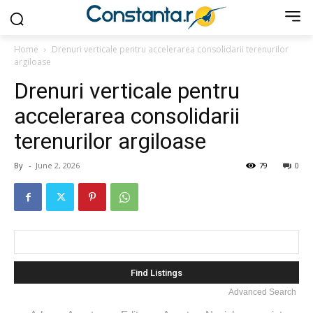
Home
Drenuri verticale pentru accelerarea consolidarii terenurilor
argiloase
Drenuri verticale pentru
accelerarea consolidarii
terenurilor argiloase
By
-
June 2, 2026
79
0
Search
for:
Advanced Search