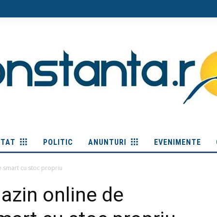
ITAT
POLITIC
ANUNTURI
EVENIMENTE
e smart cu stoc propriu
azin online de