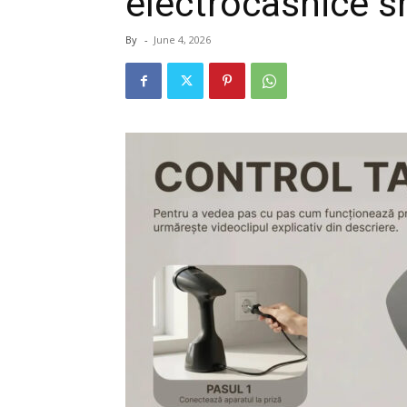
electrocasnice s
By
-
June 4, 2026