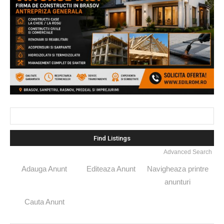
Search
for:
Advanced Search
Adauga Anunt
Editeaza Anunt
Navigheaza printre
anunturi
Cauta Anunt