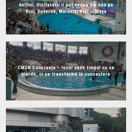
delfini. Vizitatorii îi pot vedea din nou pe
Nini, Veterok, Marusia, Kiki și Maya
CMSN Constanța – locul unde timpul nu se
pierde, ci se transformă în cunoaștere