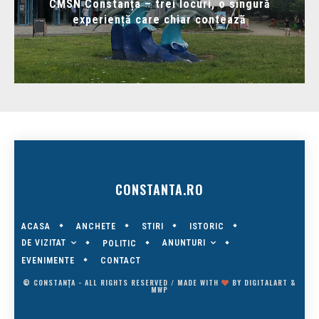
CMSN Constanța – trei locuri, o singură
experiență care chiar contează
CONSTANTA.RO
ACASA
ANCHETE
STIRI
ISTORIC
DE VIZITAT
ANUNTURI
POLITIC
EVENIMENTE
CONTACT
© CONSTANȚA - ALL RIGHTS RESERVED / MADE WITH
BY
DIGITALART
&
MWP