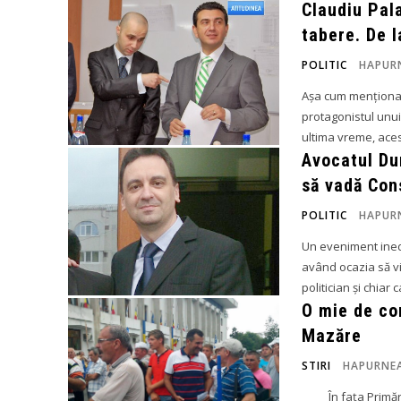
Claudiu Pala
tabere. De l
POLITIC
HAPUR
Așa cum menționam 
protagonistul unu
ultima vreme, aces
Avocatul Du
să vadă Con
POLITIC
HAPUR
Un eveniment inedi
având ocazia să vi
politician și chiar c
O mie de co
Mazăre
STIRI
HAPURNE
În fața Primăriei Constanța, aproximativ o mie de oameni au scandat ”Jos