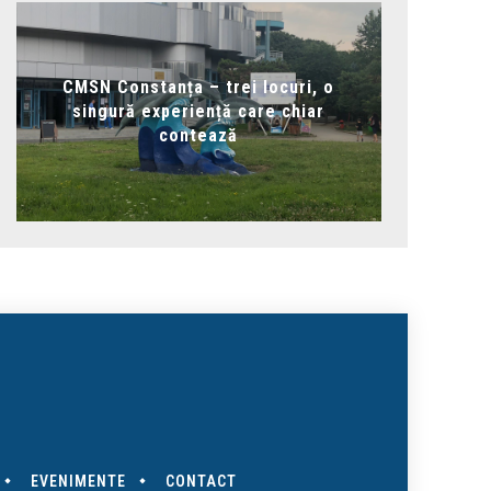
CMSN Constanța – trei locuri, o
singură experiență care chiar
contează
EVENIMENTE
CONTACT