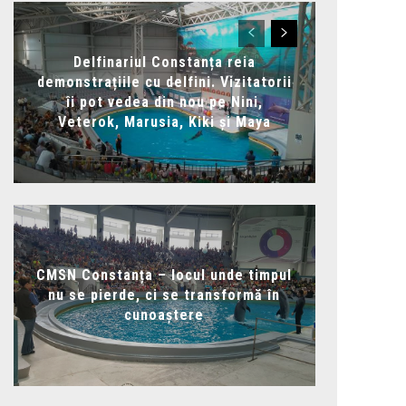
Delfinariul Constanța reia
demonstrațiile cu delfini. Vizitatorii
îi pot vedea din nou pe Nini,
Veterok, Marusia, Kiki și Maya
CMSN Constanța – locul unde timpul
nu se pierde, ci se transformă în
cunoaștere