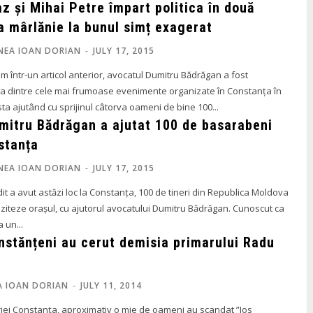
z și Mihai Petre împart politica în două
a mârlănie la bunul simț exagerat
NEA IOAN DORIAN
-
JULY 17, 2015
într-un articol anterior, avocatul Dumitru Bădrăgan a fost
ia dintre cele mai frumoase evenimente organizate în Constanța în
ta ajutând cu sprijinul câtorva oameni de bine 100...
mitru Bădrăgan a ajutat 100 de basarabeni
stanța
NEA IOAN DORIAN
-
JULY 17, 2015
t a avut astăzi loc la Constanța, 100 de tineri din Republica Moldova
ziteze orașul, cu ajutorul avocatului Dumitru Bădrăgan. Cunoscut ca
a un...
nstănțeni au cerut demisia primarului Radu
A IOAN DORIAN
-
JULY 11, 2014