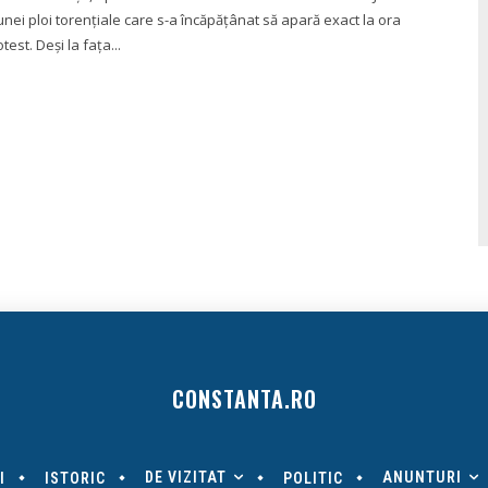
unei ploi torențiale care s-a încăpățânat să apară exact la ora
test. Deși la fața...
CONSTANTA.RO
DE VIZITAT
ANUNTURI
I
ISTORIC
POLITIC