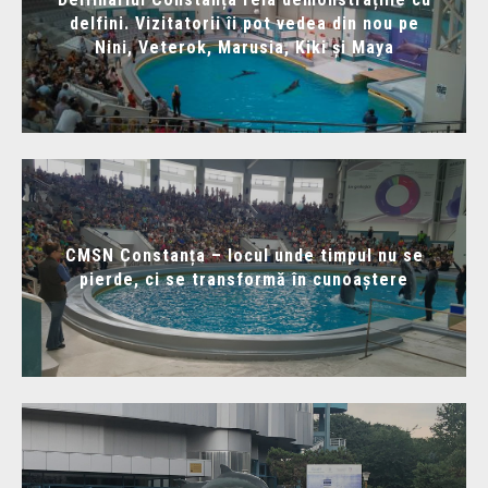
delfini. Vizitatorii îi pot vedea din nou pe
Nini, Veterok, Marusia, Kiki și Maya
CMSN Constanța – locul unde timpul nu se
pierde, ci se transformă în cunoaștere