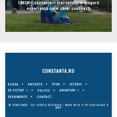
CMSN Constanța – trei locuri, o singură
experiență care chiar contează
CONSTANTA.RO
ACASA
ANCHETE
STIRI
ISTORIC
DE VIZITAT
ANUNTURI
POLITIC
EVENIMENTE
CONTACT
© CONSTANȚA - ALL RIGHTS RESERVED / MADE WITH
BY
DIGITALART
&
MWP