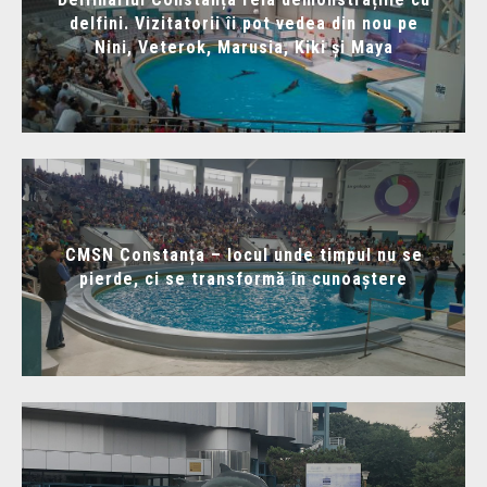
delfini. Vizitatorii îi pot vedea din nou pe
Nini, Veterok, Marusia, Kiki și Maya
CMSN Constanța – locul unde timpul nu se
pierde, ci se transformă în cunoaștere