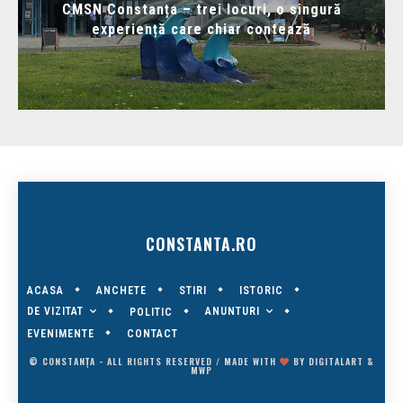
CMSN Constanța – trei locuri, o singură
experiență care chiar contează
CONSTANTA.RO
ACASA
ANCHETE
STIRI
ISTORIC
DE VIZITAT
ANUNTURI
POLITIC
EVENIMENTE
CONTACT
© CONSTANȚA - ALL RIGHTS RESERVED / MADE WITH
BY
DIGITALART
&
MWP