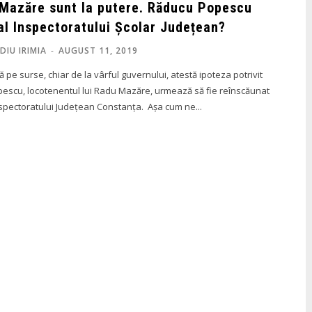
 Mazăre sunt la putere. Răducu Popescu
 al Inspectoratului Școlar Județean?
DIU IRIMIA
-
AUGUST 11, 2019
 pe surse, chiar de la vârful guvernului, atestă ipoteza potrivit
pescu, locotenentul lui Radu Mazăre, urmează să fie reînscăunat
Inspector Șef al Inspectoratului Județean Constanța. Așa cum ne...