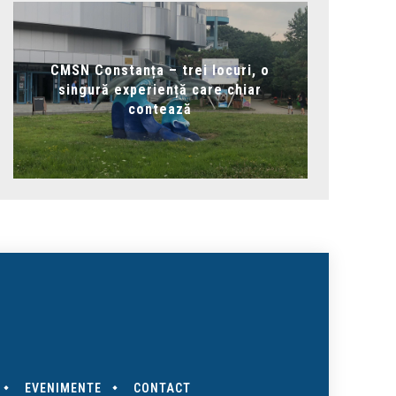
CMSN Constanța – trei locuri, o
singură experiență care chiar
contează
EVENIMENTE
CONTACT