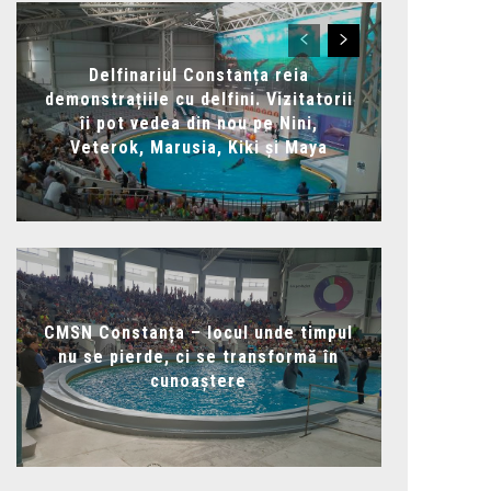
Delfinariul Constanța reia
demonstrațiile cu delfini. Vizitatorii
îi pot vedea din nou pe Nini,
Veterok, Marusia, Kiki și Maya
CMSN Constanța – locul unde timpul
nu se pierde, ci se transformă în
cunoaștere