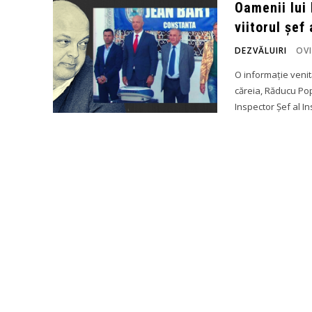
Oamenii lui
viitorul șef
DEZVĂLUIRI
OVI
O informație venită
căreia, Răducu Po