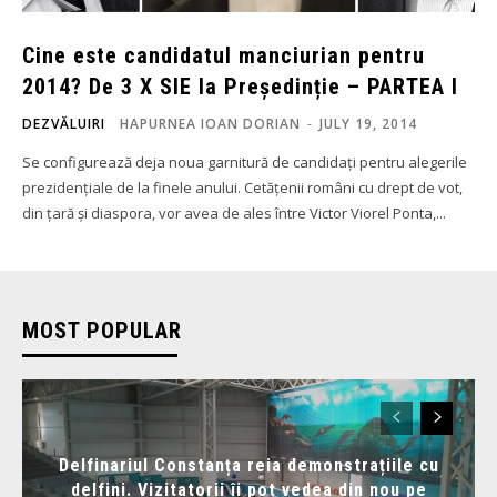
Cine este candidatul manciurian pentru
2014? De 3 X SIE la Președinție – PARTEA I
DEZVĂLUIRI
HAPURNEA IOAN DORIAN
-
JULY 19, 2014
Se configurează deja noua garnitură de candidați pentru alegerile
prezidențiale de la finele anului. Cetățenii români cu drept de vot,
din țară și diaspora, vor avea de ales între Victor Viorel Ponta,...
MOST POPULAR
Delfinariul Constanța reia demonstrațiile cu
delfini. Vizitatorii îi pot vedea din nou pe