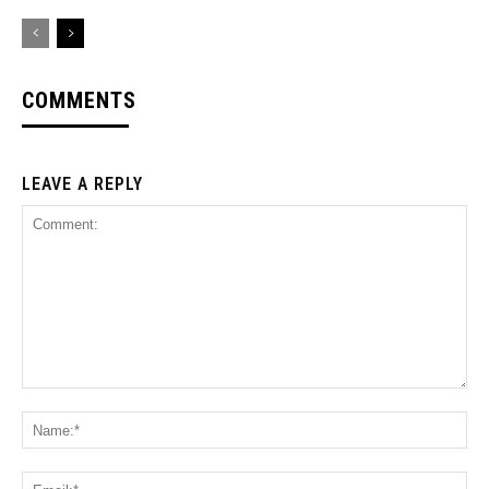
COMMENTS
LEAVE A REPLY
Comment:
Na
Ema