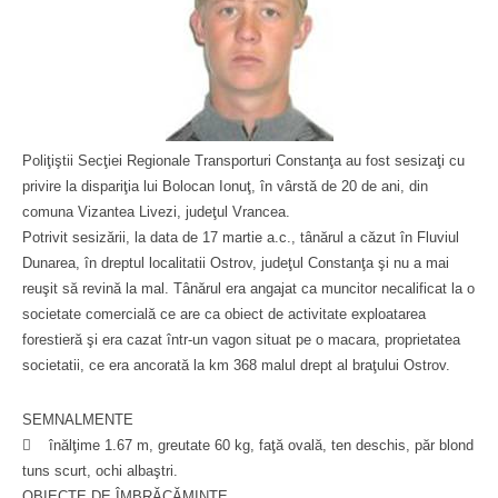
Poliţiştii Secţiei Regionale Transporturi Constanţa au fost sesizaţi cu
privire la dispariţia lui Bolocan Ionuţ, în vârstă de 20 de ani, din
comuna Vizantea Livezi, judeţul Vrancea.
Potrivit sesizării, la data de 17 martie a.c., tânărul a căzut în Fluviul
Dunarea, în dreptul localitatii Ostrov, judeţul Constanţa şi nu a mai
reuşit să revină la mal. Tânărul era angajat ca muncitor necalificat la o
societate comercială ce are ca obiect de activitate exploatarea
forestieră şi era cazat într-un vagon situat pe o macara, proprietatea
societatii, ce era ancorată la km 368 malul drept al braţului Ostrov.
SEMNALMENTE
 înălţime 1.67 m, greutate 60 kg, faţă ovală, ten deschis, păr blond
tuns scurt, ochi albaştri.
OBIECTE DE ÎMBRĂCĂMINTE