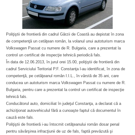
Poliţiştii de frontieră din cadrul Gărzii de Coastă au depistat în zona
de competenţă un cetăţean român, la volanul unui autoturism marca
Volkswagen Passat cu numere de R. Bulgaria, care a prezentat la
control un certificat de inspecţie tehnică periodică fals.
În data de 12.06.2013, în jurul orei 15.00, poliţiştii de frontieră din
cadrul Serviciului Teritorial P.F. Constanţa l-au identificat, în zona de
competenţă, pe cetăţeanul român I.I.L., în vârstă de 35 ani, care
conducea un autoturism marca Volkswagen Passat cu numere de R.
Bulgaria, pentru care a prezentat la control un certificat de inspecţie
tehnică fals.
Conducătorul auto, domiciliat în judeţul Constanţa, a declarat că a
achiziţionat autovehiculul fără a cunoaşte faptul că documentul în
cauză este fals.
Poliţiştii de frontieră i-au întocmit cetăţeanului român dosar penal
pentru săvârşirea infracţiunii de uz de fals, faptă prevăzută şi