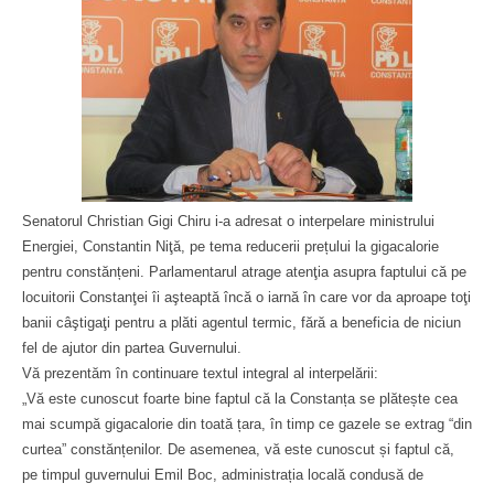
Senatorul Christian Gigi Chiru i-a adresat o interpelare ministrului
Energiei, Constantin Niţă, pe tema reducerii prețului la gigacalorie
pentru constănțeni. Parlamentarul atrage atenţia asupra faptului că pe
locuitorii Constanţei îi aşteaptă încă o iarnă în care vor da aproape toţi
banii câştigaţi pentru a plăti agentul termic, fără a beneficia de niciun
fel de ajutor din partea Guvernului.
Vă prezentăm în continuare textul integral al interpelării:
„Vă este cunoscut foarte bine faptul că la Constanța se plătește cea
mai scumpă gigacalorie din toată țara, în timp ce gazele se extrag “din
curtea” constănțenilor. De asemenea, vă este cunoscut și faptul că,
pe timpul guvernului Emil Boc, administrația locală condusă de