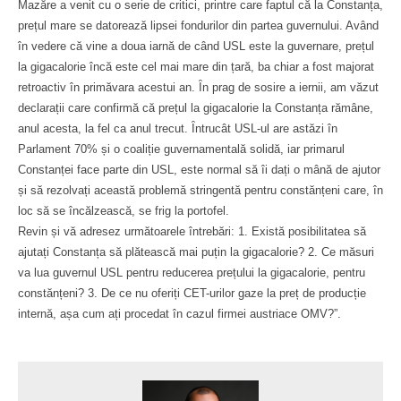
Mazăre a venit cu o serie de critici, printre care faptul că la Constanța,
prețul mare se datorează lipsei fondurilor din partea guvernului. Având
în vedere că vine a doua iarnă de când USL este la guvernare, prețul
la gigacalorie încă este cel mai mare din țară, ba chiar a fost majorat
retroactiv în primăvara acestui an. Ȋn prag de sosire a iernii, am văzut
declarații care confirmă că prețul la gigacalorie la Constanța rămâne,
anul acesta, la fel ca anul trecut. Ȋntrucât USL-ul are astăzi în
Parlament 70% și o coaliție guvernamentală solidă, iar primarul
Constanței face parte din USL, este normal să îi dați o mână de ajutor
și să rezolvați această problemă stringentă pentru constănțeni care, în
loc să se încălzească, se frig la portofel.
Revin și vă adresez următoarele întrebări: 1. Există posibilitatea să
ajutați Constanța să plătească mai puțin la gigacalorie? 2. Ce măsuri
va lua guvernul USL pentru reducerea prețului la gigacalorie, pentru
constănțeni? 3. De ce nu oferiți CET-urilor gaze la preț de producție
internă, așa cum ați procedat în cazul firmei austriace OMV?”.