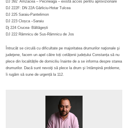
DJ 392 Amzacea – Pecineaga – există acces pentru aprovizionare
DJ 222F: DN 22A Gârliciu-Hotar Tulcea
DJ 225 Saraiu-Pantelimon
DJ 223 Cloșca –Saraiu
Dj 224 Crucea- Băltăgești
DJ 222 Râmnicu de Sus-Râmnicu de Jos
Întrucât se circulă cu dificultate pe majoritatea drumurilor naţionale şi
judeţene, facem un apel către toți cetățenii județului Constanța să nu
plece din localitățile de domiciliu înainte de a se informa despre starea
drumurilor. Dacă sunt nevoiţi să plece la drum şi întâmpină probleme,
îi rugăm să sune de urgență la 112.