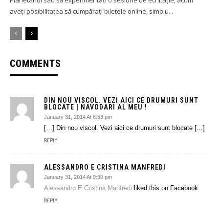
Planetariul sau să experimentați o sesiune de echitație, acum
aveți posibilitatea să cumpărați biletele online, simplu...
COMMENTS
DIN NOU VISCOL. VEZI AICI CE DRUMURI SUNT
BLOCATE | NAVODARI AL MEU !
January 31, 2014 At 6:53 pm
[…] Din nou viscol. Vezi aici ce drumuri sunt blocate […]
REPLY
ALESSANDRO E CRISTINA MANFREDI
January 31, 2014 At 9:50 pm
Alessandro E Cristina Manfredi
liked this on Facebook.
REPLY