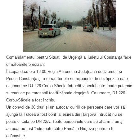
Comandamentul pentru Situaţii de Urgenţă al judeţului Constanţa face
următoarele precizări:
Începând cu ora 18:00 Regia Autonomă Județeană de Drumuri și
Poduri Constanța și-a retras forțele și mijloacele de dezăpezire care
acționau pe DJ 226 Corbu-Săcele întrucât viscolul este foarte puternic
și readuce pe carosabil toată zăpada degajată. Ca urmare, DJ 226
Corbu-Săcele a fost închis.
Un convoi de 36 tiruri și un autocar cu 40 de persoane care vor să
ajungă la Tulcea a fost oprit la ieșirea din Hârșova întrucât nu se
poate circula pe DN 22A. Toate persoanele care se află în tiruri și
autocar au fost îndrumate către Primăria Hîrșova pentru a fi
adăpostite.