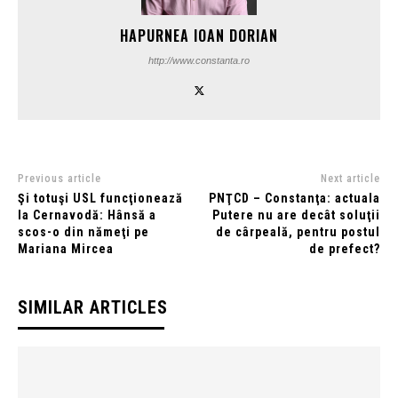
HAPURNEA IOAN DORIAN
http://www.constanta.ro
Previous article
Next article
Şi totuşi USL funcţionează
PNŢCD – Constanţa: actuala
la Cernavodă: Hânsă a
Putere nu are decât soluţii
scos-o din nămeţi pe
de cârpeală, pentru postul
Mariana Mircea
de prefect?
SIMILAR ARTICLES