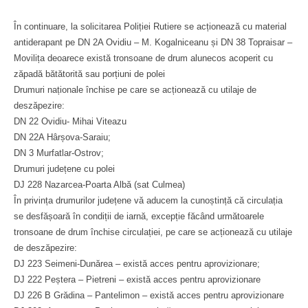
În continuare, la solicitarea Poliției Rutiere se acționează cu material
antiderapant pe DN 2A Ovidiu – M. Kogalniceanu și DN 38 Topraisar –
Movilița deoarece există tronsoane de drum alunecos acoperit cu
zăpadă bătătorită sau porțiuni de polei
Drumuri naționale închise pe care se acționează cu utilaje de
deszăpezire:
DN 22 Ovidiu- Mihai Viteazu
DN 22A Hârșova-Saraiu;
DN 3 Murfatlar-Ostrov;
Drumuri județene cu polei
DJ 228 Nazarcea-Poarta Albă (sat Culmea)
În privința drumurilor județene vă aducem la cunoștință că circulația
se desfășoară în condiții de iarnă, excepție făcând următoarele
tronsoane de drum închise circulației, pe care se acționează cu utilaje
de deszăpezire:
DJ 223 Seimeni-Dunărea – există acces pentru aprovizionare;
DJ 222 Peștera – Pietreni – există acces pentru aprovizionare
DJ 226 B Grădina – Pantelimon – există acces pentru aprovizionare