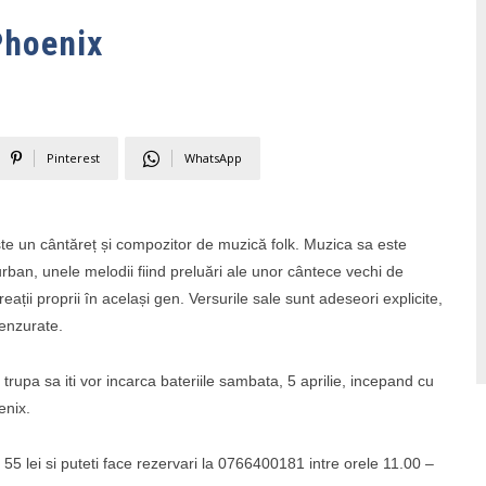
Phoenix
Pinterest
WhatsApp
te un cântăreț și compozitor de muzică folk. Muzica sa este
 urban, unele melodii fiind preluări ale unor cântece vechi de
creații proprii în același gen. Versurile sale sunt adeseori explicite,
enzurate.
 trupa sa iti vor incarca bateriile sambata, 5 aprilie, incepand cu
enix.
e 55 lei si puteti face rezervari la 0766400181 intre orele 11.00 –