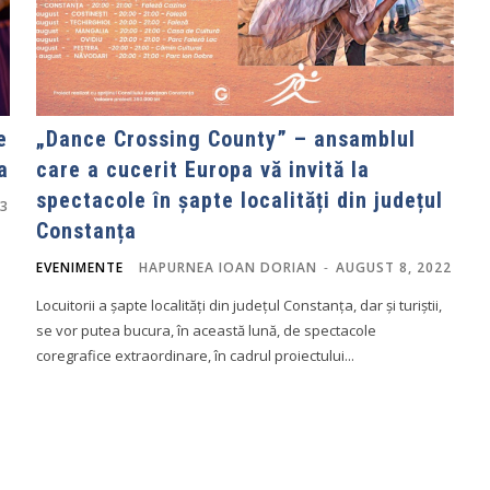
e
„Dance Crossing County” – ansamblul
a
care a cucerit Europa vă invită la
spectacole în șapte localități din județul
23
Constanța
EVENIMENTE
HAPURNEA IOAN DORIAN
-
AUGUST 8, 2022
Locuitorii a șapte localități din județul Constanța, dar și turiștii,
se vor putea bucura, în această lună, de spectacole
coregrafice extraordinare, în cadrul proiectului...