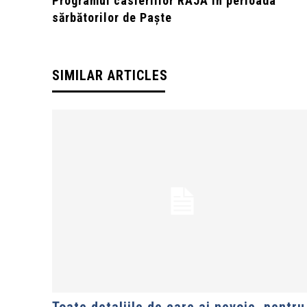
Programul casieriilor RAJA în perioada
sărbătorilor de Paște
SIMILAR ARTICLES
Toate detaliile de care ai nevoie, pentru