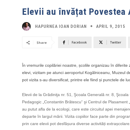
Elevii au învățat Povestea 
APRIL 9, 2015
HAPURNEA IOAN DORIAN
Facebook
Twitter
Share
În vremurile copilăriei noastre, școlile organizau în diferite
elevi, vizitam pe atunci aeroportul Kogălniceanu, Muzeul de 
pot vizita s-au diversificat, printre ele fiind și punctele de
Elevii de la Grădiniţa nr. 51, Şcoala Generală nr. 8, Şcoal
Pedagogic „Constantin Brătescu“ şi Centrul de Plasament „De
au putut afla de la ecologi, care este circuitul apei menaje
departe în largul mării. Vizita copiilor face parte din progra
prin care elevii pot desfășura diverse activități extrașcolare