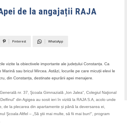
Apei de la angajații RAJA
Pinterest
WhatsApp
 zile vizite la obiectivele importante ale județului Constanța. Ca
Marină sau bricul Mircea. Astăzi, locurile pe care micuții elevi le
 lucru, din Constanța, destinate epurării apei menajere.
a Generală nr. 37, Şcoala Gimnazială „Ion Jalea“, Colegiul Naţional
lfinul“ din Agigea au sosit ieri în vizită la RAJA S.A, acolo unde
re, de la plecarea din apartamente și până la deversarea ei,
mul Şcoala Altfel – „Să ştii mai multe, să fii mai bun!“, program
.