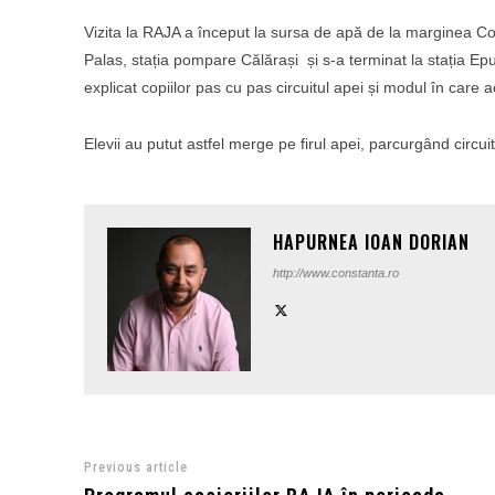
Vizita la RAJA a început la sursa de apă de la marginea Con
Palas, stația pompare Călărași și s-a terminat la stația Epur
explicat copiilor pas cu pas circuitul apei și modul în care ac
Elevii au putut astfel merge pe firul apei, parcurgând circuit
HAPURNEA IOAN DORIAN
http://www.constanta.ro
Previous article