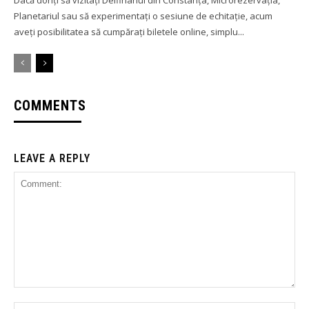
Dacă doriți să vizitați Delfinariul din Constanța, Microrezervația,
Planetariul sau să experimentați o sesiune de echitație, acum
aveți posibilitatea să cumpărați biletele online, simplu...
COMMENTS
LEAVE A REPLY
Comment:
Na