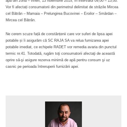
apă din zonă – vineri, 13 noiembrie 2015, în intervalul 09,00 – 13,00.
Vor fi afectați consumatorii din perimetrul delimitat de străzile Mircea
cel Bătrân – Mamaia – Prelungirea Bucovinei – Eroilor – Smârdan –
Mircea cel Bătrân.
Ne cerem scuze față de constănțenii care vor suferi de lipsa apei
potabile și îi asigurăm că SC RAJA SA va relua furnizarea apei
potabile imediat, ce echipele RADET vor remedia avaria din punctul
termic nr.41. Totodată, rugăm toţi consumatorii afectaţi de această
oprire să-şi asigure rezerva minimă de apă pentru consum şi uz
casnic pe perioada întreruperii furnizării apei.