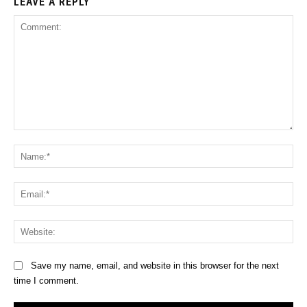
LEAVE A REPLY
Comment:
Na
Ema
Web
Save my name, email, and website in this browser for the next
time I comment.