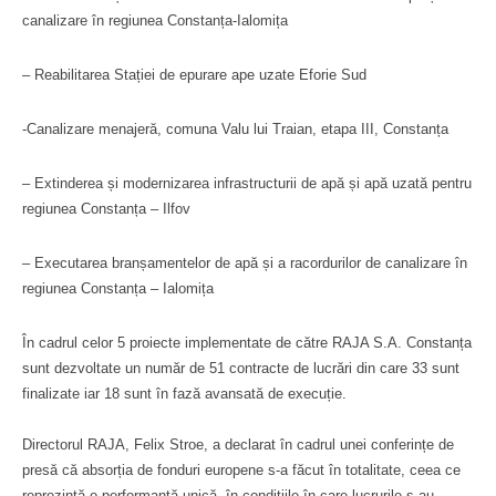
canalizare în regiunea Constanța-Ialomița
– Reabilitarea Stației de epurare ape uzate Eforie Sud
-Canalizare menajeră, comuna Valu lui Traian, etapa III, Constanța
– Extinderea și modernizarea infrastructurii de apă și apă uzată pentru
regiunea Constanța – Ilfov
– Executarea branșamentelor de apă și a racordurilor de canalizare în
regiunea Constanța – Ialomița
În cadrul celor 5 proiecte implementate de către RAJA S.A. Constanța
sunt dezvoltate un număr de 51 contracte de lucrări din care 33 sunt
finalizate iar 18 sunt în fază avansată de execuție.
Directorul RAJA, Felix Stroe, a declarat în cadrul unei conferințe de
presă că absorția de fonduri europene s-a făcut în totalitate, ceea ce
reprezintă o performanță unică, în condițiile în care lucrurile s-au