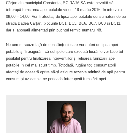
Cârțan din municipiul Constanța, SC RAJA SA este nevoită să
întrerupă furnizarea apei potabile vineri, 18 martie 2016, în intervalul
09,00 – 14,00. Vor fi afectați de lipsa apei potabile consumatorii de pe
strada Badea Cârțan, blocurile BC1, BC3, BC6, BC7, BC8 și BC11,
dar și abonații alimentați prin pucntul termic numărul 48.
Ne cerem scuze față de constănțenii care vor suferi de lipsa apei
potabile și îi asigurăm că echipele care execută lucrările vor face tot
posibilul pentru finalizarea intervențiilor și reluarea furnizării apei
potabile în cel mai scurt timp. Totodată, rugăm toţi consumatorii
afectaţi de această oprire să-şi asigure rezerva minimă de apă pentru
consum şi uz casnic pe perioada întreruperii furnizării apei.